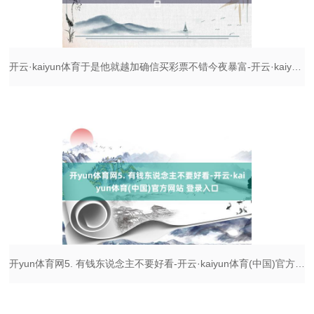
开云·kaiyun体育于是他就越加确信买彩票不错今夜暴富-开云·kaiyun体育(中国)官方网站 登录入口
开yun体育网5. 有钱东说念主不要好看-开云·kaiyun体育(中国)官方网站 登录入口