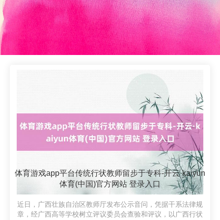
体育游戏app平台传统行状教师留步于专科-开云·kaiyun
体育(中国)官方网站 登录入口
近日，广西壮族自治区教师厅发布公示音问，凭据干系法律规
章，经广西高等学校树立评议委员会查验和评议，以广西行状