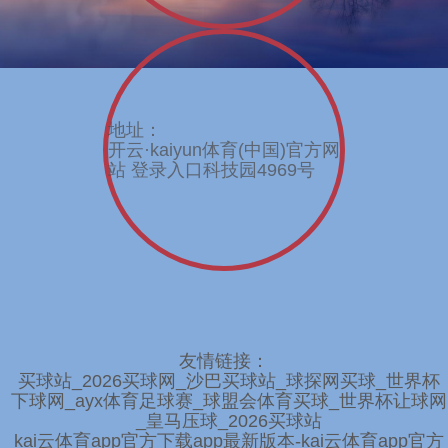
地址：
开云·kaiyun体育(中国)官方网
站 登录入口科技园4969号
友情链接：
买球站_2026买球网_沙巴买球站_球探网买球_世界杯
下球网_ayx体育足球赛_球盟会体育买球_世界杯让球网
_皇马压球_2026买球站
kai云体育app官方下载app最新版本-kai云体育app官方