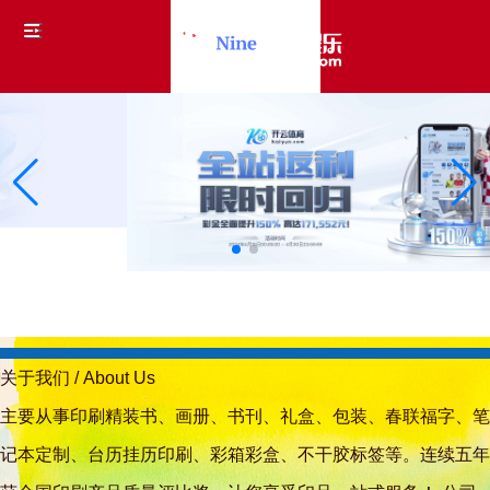
关于我们 / About Us
主要从事印刷精装书、画册、书刊、礼盒、包装、春联福字、笔
记本定制、台历挂历印刷、彩箱彩盒、不干胶标签等。连续五年