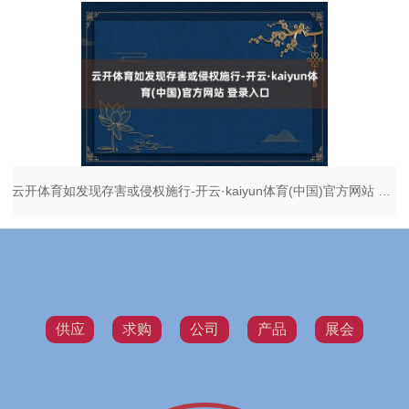
云开体育如发现存害或侵权施行-开云·kaiyun体育(中国)官方网站 登录入口
供应
求购
公司
产品
展会