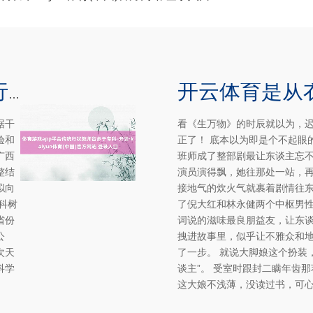
体育游戏app平台传统行状教师留步于专科-开云·kaiyun体育(中国)官方网站 登录入口
据干
看《生万物》的时辰就以为，
验和
正了！ 底本以为即是个不起眼
广西
班师成了整部剧最让东谈主忘不
整结
演员演得飘，她往那处一站，
拟向
接地气的炊火气就裹着剧情往东
科树
了倪大红和林永健两个中枢男
省份
词说的滋味最良朋益友，让东
公
拽进故事里，似乎让不雅众和
次天
了一步。 就说大脚娘这个扮装
科学
谈主”。 受室时跟封二瞒年齿
这大娘不浅薄，没读过书，可