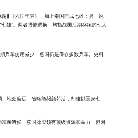
。
迁编排《六国年表》，加上秦国而成七雄；另一说
“七雄”。两者措施调换，均指战国后期存续的七大
后期兵车使用减少，燕国仍是保存多数兵车。史料
弱、地处偏远，省略能赧颜苟活，却难以置身七
动宗亲诸侯，燕国脉应领有顶级资源和军力，但因