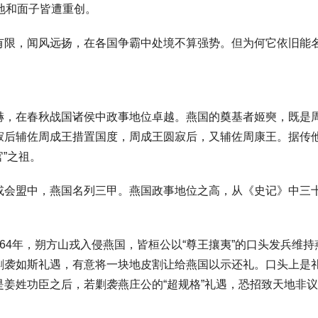
地和面子皆遭重创。
有限，闻风远扬，在各国争霸中处境不算强势。但为何它依旧能
赫，在春秋战国诸侯中政事地位卓越。燕国的奠基者姬奭，既是
后辅佐周成王措置国度，周成王圆寂后，又辅佐周康王。据传他
官”之祖。
或会盟中，燕国名列三甲。燕国政事地位之高，从《史记》中三
64年，朔方山戎入侵燕国，皆桓公以“尊王攘夷”的口头发兵维
剿袭如斯礼遇，有意将一块地皮割让给燕国以示还礼。口头上是
姜姓功臣之后，若剿袭燕庄公的“超规格”礼遇，恐招致天地非