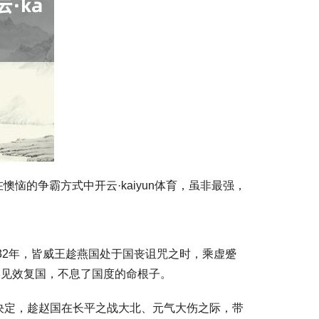
恼的争霸方式中开云·kaiyun体育，虽非最强，
32年，皆威王趁燕国处于国丧诅咒之时，乘虚蹙
终见效复国，不息了国度的命根子。
决定，趁赵国在长平之战大北、元气大伤之际，带