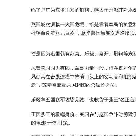
临了是广为东谈主知的荆轲，燕太子丹派其刺杀
燕国屡次濒临一火国危境，恰是靠着军民的执意和
社稷血食者八九百岁”，意指燕国虽屡次遭逢没顶之
恰是因为燕国领有苏秦、乐毅、秦开、荆轲等东
尽管燕国国力有限，军事力量一般，但在群雄争霸
风使其在合纵连横中饰演口头上的发动者和组织
老”，苏秦则获配六国相印的合纵长之位。
乐毅率五国联军攻皆见效，也收货于燕王“名正言
正因燕王的极端身份，秦国在与赵国争斗时勇猛
的“燕赵一体”计策。