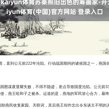
雨，直到公元前222年沦陷。行动战国期间的诸侯国之一，燕国在懊
公因图谋废显耀失败，不得不隐迹，差点导致国度沦陷。公元前3
入侵，燕王哙和子之被杀。运道的是，燕地的军民皆心合力，最
相助燕民收复家园。关联词，其后燕王却作念出令东谈主不明的